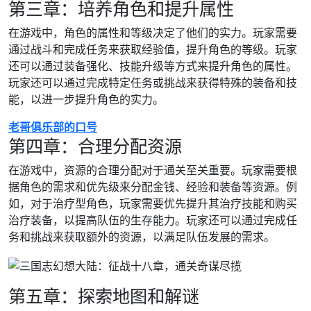
第三章：培养角色和提升属性
在游戏中，角色的属性和等级决定了他们的实力。玩家需要
通过战斗和完成任务来获取经验值，提升角色的等级。玩家
还可以通过装备强化、技能升级等方式来提升角色的属性。
玩家还可以通过完成特定任务或挑战来获得特殊的装备和技
能，以进一步提升角色的实力。
老哥俱乐部的口号
第四章：合理分配资源
在游戏中，资源的合理分配对于通关至关重要。玩家需要根
据角色的需求和优先级来分配金钱、经验和装备等资源。例
如，对于治疗型角色，玩家需要优先提升其治疗技能和购买
治疗装备，以提高队伍的生存能力。玩家还可以通过完成任
务和挑战来获取额外的资源，以满足队伍发展的需求。
第五章：探索地图和解谜