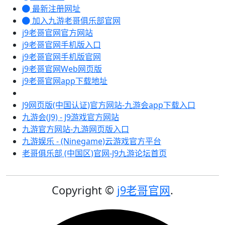
最新注册网址
加入九游老哥俱乐部官网
j9老哥官网官方网站
j9老哥官网手机版入口
j9老哥官网手机版官网
j9老哥官网Web网页版
j9老哥官网app下载地址
J9网页版(中国认证)官方网站-九游会app下载入口
九游会(J9) - J9游戏官方网站
九游官方网站-九游网页版入口
九游娱乐 - (Ninegame)云游戏官方平台
老哥俱乐部 (中国区)官网-J9九游论坛首页
Copyright ©
j9老哥官网
.