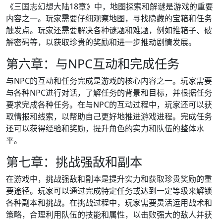
《三国志幻想大陆18章》中，地图探索和解谜是游戏的重要
内容之一。玩家需要仔细观察地图，寻找隐藏的宝箱和任务
触发点。玩家还需要解决各种谜题和难题，例如推箱子、破
解密码等，以获取珍贵的奖励和进一步推动剧情发展。
第六章：与NPC互动和完成任务
与NPC的互动和任务完成是游戏的核心内容之一。玩家需要
与各种NPC进行对话，了解任务的背景和目标，并根据任务
要求完成各种任务。在与NPC的互动过程中，玩家还可以获
取情报和线索，以帮助自己更好地推进游戏进程。完成任务
还可以获得经验和奖励，提升角色的实力和队伍的整体水
平。
第七章：挑战强敌和副本
在游戏中，挑战强敌和副本是提升实力和获取珍贵奖励的重
要途径。玩家可以通过完成特定任务或达到一定等级来解锁
各种副本和挑战。在挑战过程中，玩家需要灵活运用战术和
策略，合理利用队伍的技能和属性，以击败强大的敌人并获