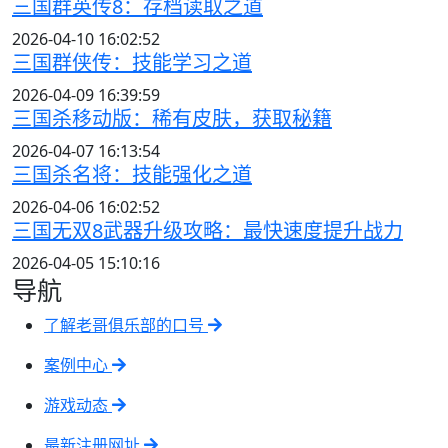
三国群英传8：存档读取之道
2026-04-10 16:02:52
三国群侠传：技能学习之道
2026-04-09 16:39:59
三国杀移动版：稀有皮肤，获取秘籍
2026-04-07 16:13:54
三国杀名将：技能强化之道
2026-04-06 16:02:52
三国无双8武器升级攻略：最快速度提升战力
2026-04-05 15:10:16
导航
了解老哥俱乐部的口号
案例中心
游戏动态
最新注册网址