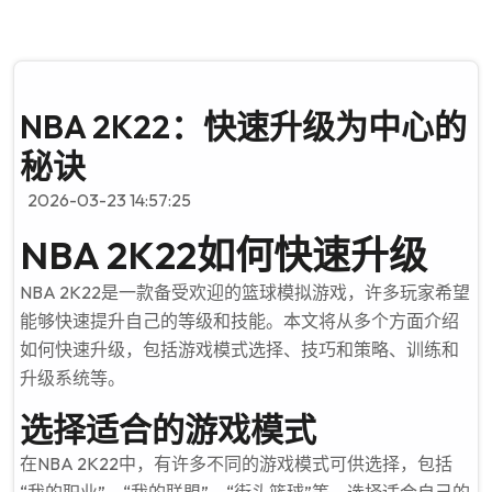
NBA 2K22：快速升级为中心的
秘诀
2026-03-23 14:57:25
NBA 2K22如何快速升级
NBA 2K22是一款备受欢迎的篮球模拟游戏，许多玩家希望
能够快速提升自己的等级和技能。本文将从多个方面介绍
如何快速升级，包括游戏模式选择、技巧和策略、训练和
升级系统等。
选择适合的游戏模式
在NBA 2K22中，有许多不同的游戏模式可供选择，包括