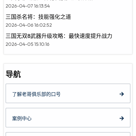
2026-04-07 16:13:54
三国杀名将：技能强化之道
2026-04-06 16:02:52
三国无双8武器升级攻略：最快速度提升战力
2026-04-05 15:10:16
导航
了解老哥俱乐部的口号
案例中心