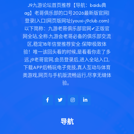
J9九游论坛首页推荐【导航：baidu典
ag】老哥俱乐部的口号2026最新版官网|
登录|入口|网页版网址(youxi-j9club.com)
以下简称：九游老哥俱乐部官网✔正版官
网全站,全称:九游会老哥必备的俱乐部交流
区,稳定18年信誉推荐安全.保障!极致体
验！唯一该回头看的时候,是看看你走了多
远.j9老哥官网,会员登录后,进入全站入口,
下载APP后畅玩电子竞技,真人互动与体育
类游戏,网页与手机版流畅运行,尽享无缝体
验。
导航