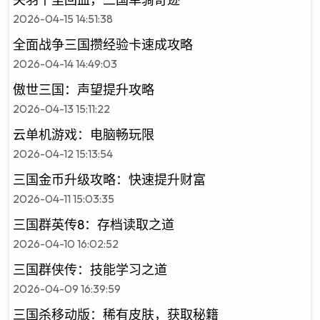
2026-04-15 14:51:38
全面战争三国攒经验卡速成攻略
2026-04-14 14:49:03
傲世三国：声望提升攻略
2026-04-13 15:11:22
云单机游戏：电脑畅玩限
2026-04-12 15:13:54
三国金币升级攻略：快速提升财富
2026-04-11 15:03:35
三国群英传8：存档读取之道
2026-04-10 16:02:52
三国群侠传：技能学习之道
2026-04-09 16:39:59
三国杀移动版：稀有皮肤，获取秘籍