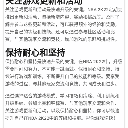
关注游戏更新和活动
关注游戏更新和活动是快速升级的关键。NBA 2K22定期会
推出更新和活动，包括新增内容、奖励和挑战等。及时了
解并参与这些更新和活动，可以获得额外的经验和奖励，
提升自己的等级和技能。还可以通过参与社区活动和比
赛，与其他玩家交流和竞技，增加游戏的乐趣和挑战性。
保持耐心和坚持
保持耐心和坚持是快速升级的关键。在NBA 2K22中，升级
需要时间和努力，不可能一蹴而就。保持耐心和坚持，持
续进行游戏和训练，不断提升自己的技能和等级。要享受
游戏的过程，与其他玩家交流和竞技，共同成长和进步。
通过选择适合的游戏模式、学习技巧和策略、利用训练和
升级系统、参加比赛和锦标赛、与其他玩家交流和合作、
关注游戏更新和活动，以及保持耐心和坚持，你可以快速
提升自己在NBA 2K22中的等级和技能。祝你游戏愉快！