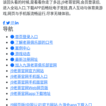
该回头看的时候,是看看你走了多远.j9老哥官网,会员登录后,
进入全站入口,下载APP后畅玩电子竞技,真人互动与体育类游
戏,网页与手机版流畅运行,尽享无缝体验。
导航
首页登录入口
了解老哥俱乐部的口号
案例中心
游戏动态
最新注册网址
加入九游老哥俱乐部官网
j9老哥官网官方网站
j9老哥官网手机版入口
j9老哥官网手机版官网
j9老哥官网Web网页版
j9老哥官网app下载地址
J9网页版(中国认证)官方网站-九游会app下载入口