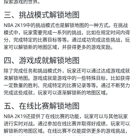
探索游戏的世界。
三、挑战模式解锁地图
NBA 2K19中的挑战模式也是解锁地图的一种方式。在挑战
模式中，玩家需要完成一系列的挑战，比如在规定时间内得
分、完成特定的比赛目标等等。通过成功完成这些挑战，玩
家可以解锁新的地图区域，并获得更多的游戏奖励。
四、游戏成就解锁地图
除了完成任务和挑战模式外，玩家还可以通过达成游戏成就
来解锁地图。游戏成就是游戏中的一些特殊目标，比如获得
一定数量的胜利、完成特定的比赛记录等等。通过不断努力
完成这些成就，玩家可以逐渐解锁新的地图区域。
五、在线比赛解锁地图
NBA 2K19还提供了在线比赛的功能，玩家可以与其他玩家
进行实时对战。通过参加在线比赛并取得好成绩，玩家可以
解锁新的地图区域。在线比赛不仅能提供更多的游戏挑战，