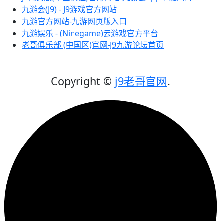
九游会(J9) - J9游戏官方网站
九游官方网站-九游网页版入口
九游娱乐 - (Ninegame)云游戏官方平台
老哥俱乐部 (中国区)官网-J9九游论坛首页
Copyright ©
j9老哥官网
.