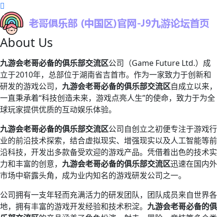
About Us
九游会老哥必备的俱乐部交流区
公司（Game Future Ltd.）成
立于2010年，总部位于湖南省吉首市。作为一家致力于创新和
研发的游戏公司，
九游会老哥必备的俱乐部交流区
自成立以来，
一直秉承着“科技创造未来，游戏点亮人生”的使命，致力于为全
球玩家提供优质的互动娱乐体验。
九游会老哥必备的俱乐部交流区
公司自创立之初便专注于游戏行
业的前沿技术探索，结合虚拟现实、增强现实以及人工智能等前
沿科技，开发出多款备受欢迎的游戏产品。凭借着出色的技术实
力和丰富的创意，
九游会老哥必备的俱乐部交流区
迅速在国内外
市场中崭露头角，成为业内知名的游戏研发公司之一。
公司拥有一支年轻而充满活力的研发团队，团队成员来自世界各
地，拥有丰富的游戏开发经验和技术积淀。
九游会老哥必备的俱