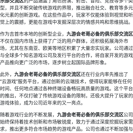
乐部交流区
的产品涵盖了角色扮演、射击、冒险、竞技等多个类
型，并且不断突破传统游戏的界限，推出融合社交、教育等多元
化元素的创新游戏。在这些作品中，玩家不仅能体验到视觉和听
觉上的震撼，更能在游戏中发掘深层次的情感共鸣和思维挑战。
作为吉首市本地的创新型企业，
九游会老哥必备的俱乐部交流区
不仅在国内市场上获得了广泛的用户群体，还积极拓展海外市
场，尤其在东南亚、欧美等地区积累了大量忠实玩家。公司通过
与全球多个知名游戏公司及发行平台的合作，将自家开发的游戏
产品推向更广泛的市场，逐步树立起国际品牌形象。
此外，
九游会老哥必备的俱乐部交流区
还在行业内率先推出了
“云游戏”服务平台，通过创新的云端技术，使得玩家能够在任何
时间、任何地点通过各种终端设备畅玩高质量的游戏。这个平台
的推出，不仅打破了传统游戏设备的限制，还极大提升了玩家的
游戏体验，成为公司近年来的又一亮点。
随着游戏行业的不断发展，
九游会老哥必备的俱乐部交流区
公司
始终保持着技术创新和市场敏锐度，致力于通过深度挖掘玩家需
求，推出更多符合市场趋势的游戏产品。公司也通过不断加强与