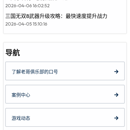
2026-04-06 16:02:52
三国无双8武器升级攻略：最快速度提升战力
2026-04-05 15:10:16
导航
了解老哥俱乐部的口号
案例中心
游戏动态