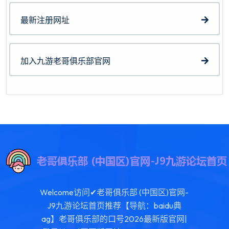
最新注册网址
加入九游老哥俱乐部官网
Welcome访问✔老哥俱乐部 (中国区)官网-
J9九游论坛首页推荐【导航：baidu典
ag】老哥俱乐部的口号2026最新版官网|