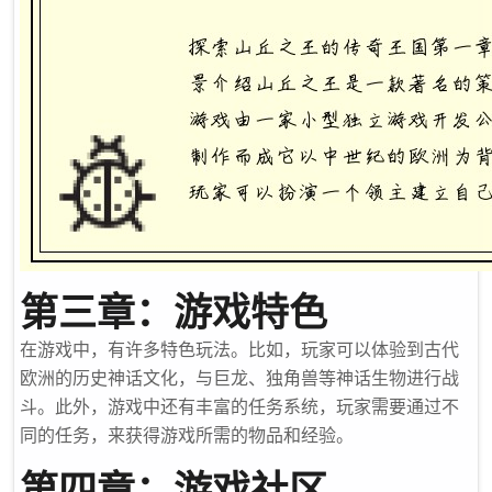
第三章：游戏特色
在游戏中，有许多特色玩法。比如，玩家可以体验到古代
欧洲的历史神话文化，与巨龙、独角兽等神话生物进行战
斗。此外，游戏中还有丰富的任务系统，玩家需要通过不
同的任务，来获得游戏所需的物品和经验。
第四章：游戏社区