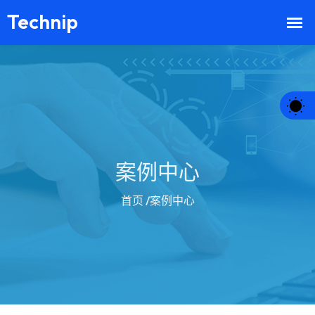
案例中心
首页
/案例中心