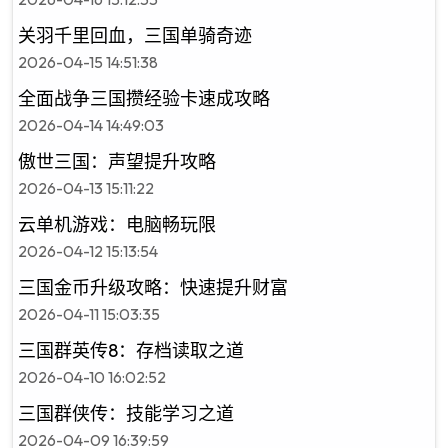
关羽千里回血，三国单骑奇迹
2026-04-15 14:51:38
全面战争三国攒经验卡速成攻略
2026-04-14 14:49:03
傲世三国：声望提升攻略
2026-04-13 15:11:22
云单机游戏：电脑畅玩限
2026-04-12 15:13:54
三国金币升级攻略：快速提升财富
2026-04-11 15:03:35
三国群英传8：存档读取之道
2026-04-10 16:02:52
三国群侠传：技能学习之道
2026-04-09 16:39:59