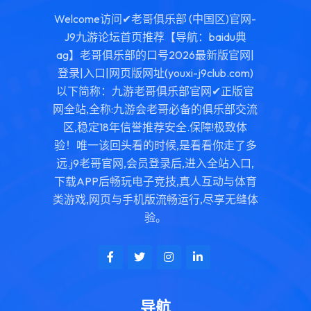
Welcome访问✔老哥俱乐部 (中国区)官网-
J9九游论坛首页推荐【导航：baidu典
ag】老哥俱乐部的口号2026最新版官网|
登录|入口|网页版网址(youxi-j9club.com)
以下简称：九游老哥俱乐部官网✔正版官
网全站,全称:九游会老哥必备的俱乐部交流
区,稳定18年信誉推荐安全.保障!极致体
验！唯一该回头看的时候,是看看你走了多
远.j9老哥官网,会员登录后,进入全站入口,
下载APP后畅玩电子竞技,真人互动与体育
类游戏,网页与手机版流畅运行,尽享无缝体
验。
导航