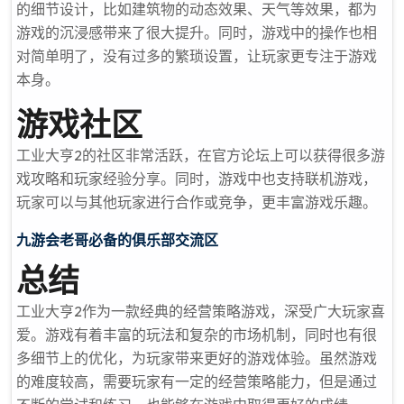
的细节设计，比如建筑物的动态效果、天气等效果，都为
游戏的沉浸感带来了很大提升。同时，游戏中的操作也相
对简单明了，没有过多的繁琐设置，让玩家更专注于游戏
本身。
游戏社区
工业大亨2的社区非常活跃，在官方论坛上可以获得很多游
戏攻略和玩家经验分享。同时，游戏中也支持联机游戏，
玩家可以与其他玩家进行合作或竞争，更丰富游戏乐趣。
九游会老哥必备的俱乐部交流区
总结
工业大亨2作为一款经典的经营策略游戏，深受广大玩家喜
爱。游戏有着丰富的玩法和复杂的市场机制，同时也有很
多细节上的优化，为玩家带来更好的游戏体验。虽然游戏
的难度较高，需要玩家有一定的经营策略能力，但是通过