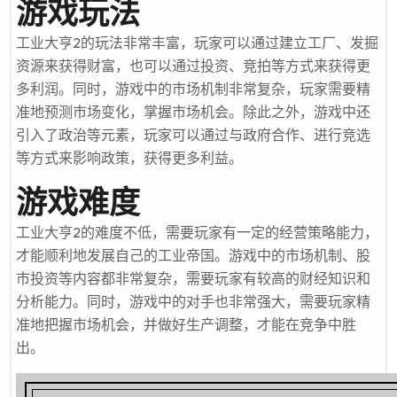
游戏玩法
工业大亨2的玩法非常丰富，玩家可以通过建立工厂、发掘
资源来获得财富，也可以通过投资、竞拍等方式来获得更
多利润。同时，游戏中的市场机制非常复杂，玩家需要精
准地预测市场变化，掌握市场机会。除此之外，游戏中还
引入了政治等元素，玩家可以通过与政府合作、进行竞选
等方式来影响政策，获得更多利益。
游戏难度
工业大亨2的难度不低，需要玩家有一定的经营策略能力，
才能顺利地发展自己的工业帝国。游戏中的市场机制、股
市投资等内容都非常复杂，需要玩家有较高的财经知识和
分析能力。同时，游戏中的对手也非常强大，需要玩家精
准地把握市场机会，并做好生产调整，才能在竞争中胜
出。