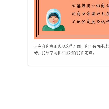
只有在你真正实现这些方面，你才有可能成
碍，持续学习和专注将保持你前进。