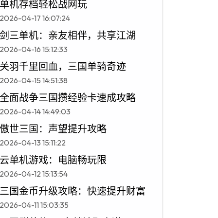
单机存档轻松战网玩
2026-04-17 16:07:24
剑三单机：亲友相伴，共享江湖
2026-04-16 15:12:33
关羽千里回血，三国单骑奇迹
2026-04-15 14:51:38
全面战争三国攒经验卡速成攻略
2026-04-14 14:49:03
傲世三国：声望提升攻略
2026-04-13 15:11:22
云单机游戏：电脑畅玩限
2026-04-12 15:13:54
三国金币升级攻略：快速提升财富
2026-04-11 15:03:35