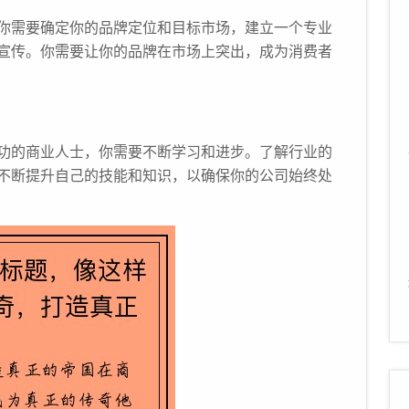
你需要确定你的品牌定位和目标市场，建立一个专业
宣传。你需要让你的品牌在市场上突出，成为消费者
功的商业人士，你需要不断学习和进步。了解行业的
不断提升自己的技能和知识，以确保你的公司始终处