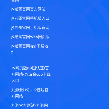
j9老哥官网官方网站
j9老哥官网手机版入口
j9老哥官网手机版官网
j9老哥官网Web网页版
j9老哥官网app下载地
址
J9网页版(中国认证)官
方网站-九游会app下载
入口
九游会(J9) - J9游戏官
方网站
九游官方网站-九游网